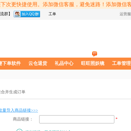
方便您下次更快捷使用。添加微信客服，避免迷路！添加微信
流群】
工单
运营服
键下单软件
云仓退货
礼品中心
旺旺照妖镜
工单管理
接合并生成订单
批量导入商品链接>>>
商品链接
：
*