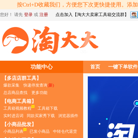
按Ctrl+D收藏我们，方便您下次更快捷使用。
您好！ 请先
登录
或
注册
点击加入【淘大大卖家工具箱交流群】
功能中心
首页
一键下单软件
【多店店群工具】
爆款采集
快递停发查询
(新)
总店商品查找
更多功能
【电商工具箱】
工具箱视频教程
工具箱下载
实时进店词
同款买家秀下载
浏览器插件
【小商品批发】
小商品列表
已发小商品
中转仓代退货