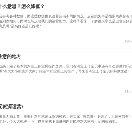
什么意思？怎么降低？
会参考各种数据，而这些数据也表达着店铺不同的情况。店铺跳失率是很多商家都有
值到底如何，同时也能反映我们的运营能力。这样子看来，了解跳失率也是运营必须
意思呢?是高好还是低好呢?
1585
注意的地方
疑惑：除了基本的淘宝上传宝贝操作之外，我们在淘宝上传宝贝中还有什么要做的吗?
呢?淘大大小编先为大家介绍基本的宝贝上传操作，再来看淘宝上传宝贝的特别之处!
1376
无货源运营?
采集无脑上货，主要针对的就是无货源模式，有卖家 感觉做不下去了，但是依然有
水起，今天大概讲一下，也希望我下面讲的内容能够对大家有一定的帮助吧。