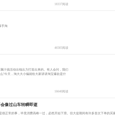
18337
阅读
爆手淘
46585
阅读
尽脑汁搞活动出钱出力打造出来的。有人会问，我们
什么?今天，淘大大小编就给大家讲讲淘宝爆款是什
16640
阅读
不会像过山车转瞬即逝
是很正常的事，毕竟消费高峰一过，必然开始下滑。但大促期间有许多首次下单的买