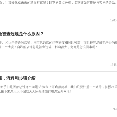
系，让其转化成未来的潜在买家呢？以下从四点分析，卖家该如何维护与客户的关系
1905
会被查违规是什么原因？
多。相比于普通的店铺，淘宝代购店的运营难度相对比较高，而且还容易触犯平台的
样一个情况：自己的店铺总是被查违规，影响很大，究竟是怎么回事呢?
1648
店，流程和步骤介绍
的新手们是否都想过这个问题?在淘宝上开店很简单，我们只要注册一个账号，按照相
么接下来淘大大小编就为大家介绍如何在淘宝开网店!
1597