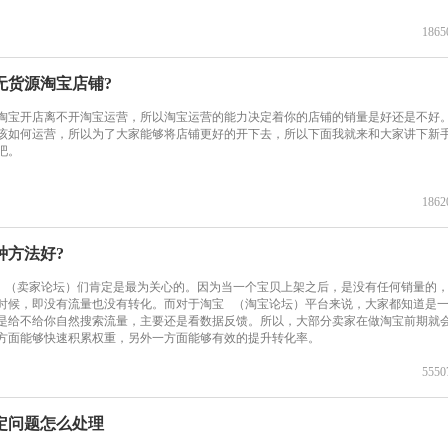
1865
无货源淘宝店铺?
宝开店离不开淘宝运营，所以淘宝运营的能力决定着你的店铺的销量是好还是不好
该如何运营，所以为了大家能够将店铺更好的开下去，所以下面我就来和大家讲下新
吧。
1862
种方法好?
 （卖家论坛）们肯定是最为关心的。因为当一个宝贝上架之后，是没有任何销量的
时候，即没有流量也没有转化。而对于淘宝 （淘宝论坛）平台来说，大家都知道是
是给不给你自然搜索流量，主要还是看数据反馈。所以，大部分卖家在做淘宝前期就
方面能够快速积累权重，另外一方面能够有效的提升转化率。
5550
定问题怎么处理