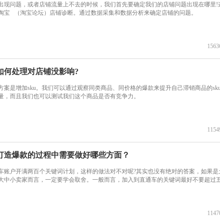
出现问题，或者店铺流量上不去的时候，我们首先要确定我们的店铺问题出现在哪里!
淘宝 （淘宝论坛）店铺诊断。通过数据采集和数据分析来确定店铺的问题。
1563
如何处理对店铺没影响?
案是增加sku。我们可以通过观察同类商品、同价格的爆款来提升自己滞销商品的sk
量，而且我们也可以测试我们这个商品是否有竞争力。
1154
打造爆款的过程中需要做好哪些方面？
车账户开满两百个关键词计划，这样的做法对不对呢?其实也没有绝对的答案，如果是
大中小卖家而言，一定要学会取舍。一般而言，加入到直通车的关键词最好不要超过
1147